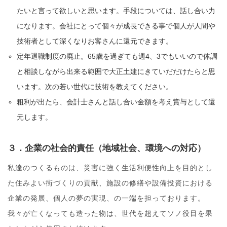
たいと言って欲しいと思います。手段については、話し合い力
になります。会社にとって個々が成長できる事で個人が人間や
技術者として深くなりお客さんに還元できます。
定年退職制度の廃止。65歳を過ぎても週4、3でもいいので体調
と相談しながら出来る範囲で大正土建にきていだだけたらと思
います。次の若い世代に技術を教えてください。
粗利が出たら、会計士さんと話し合い金額を考え賞与として還
元します。
３．企業の社会的責任（地域社会、環境への対応）
私達のつくるものは、災害に強く生活利便性向上を目的とし
た住みよい街づくりの貢献、施設の修繕や設備投資における
企業の発展、個人の夢の実現、の一端を担っております。
我々が亡くなっても造った物は、世代を超えてソノ役目を果