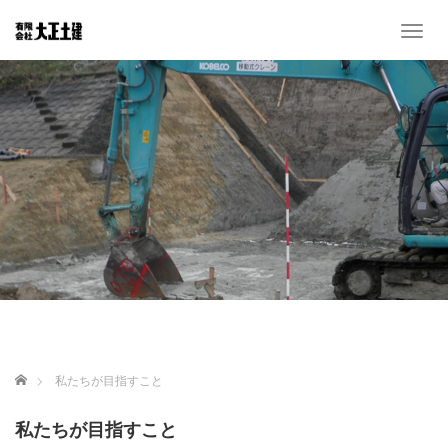
T
o
g
g
l
e
n
a
v
i
g
a
t
i
o
n
ホーム
私たちが目指すこと
私たちが目指すこと