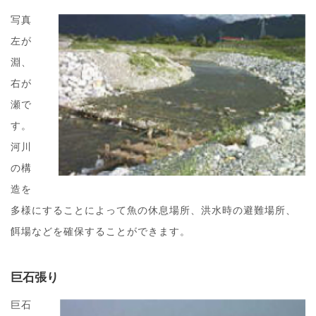
写真
左が
淵、
右が
瀬で
す。
河川
の構
造を
多様にすることによって魚の休息場所、洪水時の避難場所、
餌場などを確保することができます。
巨石張り
巨石